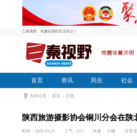
三秦视野。有趣实用的生活常识！
首页
资讯
民生
社会
当前位置：
首页
>
文旅
陕西旅游摄影协会铜川分会在陕
时间：2026-03-25
人气：
913
作者： 小编
分享