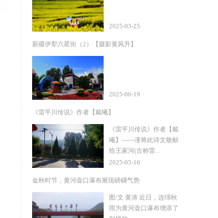
2025-03-25
新疆伊犁六星街（2）【摄影黄风升】
2025-06-19
《雷平川传说》作者【戴曦】
《雷平川传说》作者【戴
曦】——谨将此诗文敬献
给王家河(古称雷...
2025-05-16
金秋时节，黄河壶口瀑布展现磅礴气势
图/文 黄涛 近日，连绵秋
雨为黄河壶口瀑布增添了