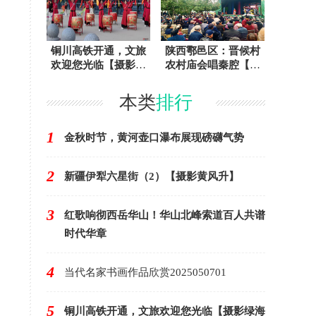
铜川高铁开通，文旅
陕西鄠邑区：晋候村
欢迎您光临【摄影绿
农村庙会唱秦腔【摄
海雪塬】
影任周民】
本类
排行
1
金秋时节，黄河壶口瀑布展现磅礴气势
2
新疆伊犁六星街（2）【摄影黄风升】
3
红歌响彻西岳华山！华山北峰索道百人共谱
时代华章
4
当代名家书画作品欣赏2025050701
5
铜川高铁开通，文旅欢迎您光临【摄影绿海