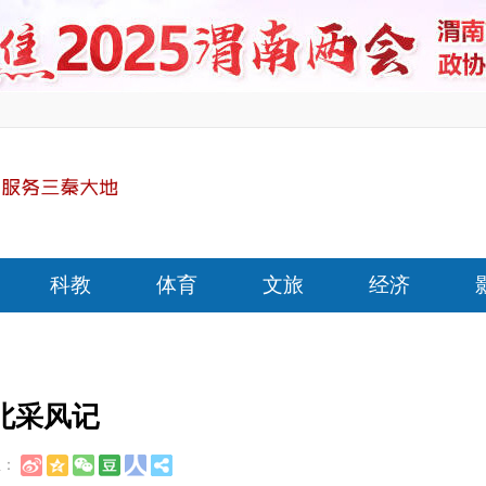
科教
体育
文旅
经济
北采风记
至：