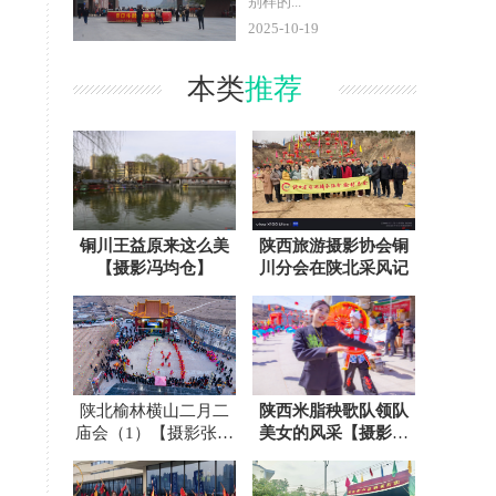
别样的...
2025-10-19
本类
推荐
铜川王益原来这么美
陕西旅游摄影协会铜
【摄影冯均仓】
川分会在陕北采风记
陕北榆林横山二月二
陕西米脂秧歌队领队
庙会（1）【摄影张宝
美女的风采【摄影张
光】
宝光】