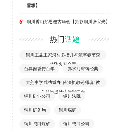
雪塬】
6
铜川香山孙思邈古庙会【摄影铜川张宝光】
热门
话题
铜川王益王家河村多措并举筑牢春节森
林防火安全网
台典酱香传百年
赤水河畔铸经典
大荔中学成功举办“依法执教铸师魂”教
育品质提升法治报告会
铜川矿业公司
铜川法院
铜川矿务局
铜川煤矿
铜川鸭口煤矿
铜川鸭口公司