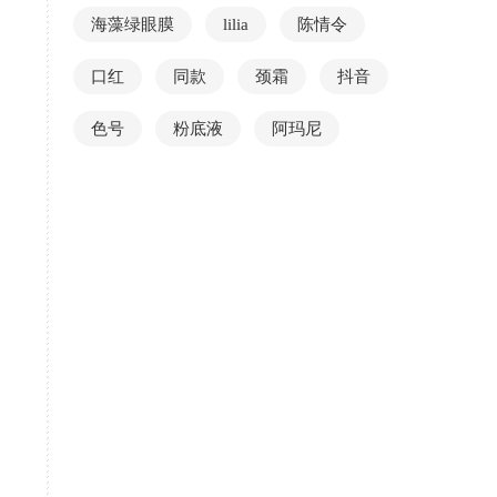
海藻绿眼膜
lilia
陈情令
口红
同款
颈霜
抖音
色号
粉底液
阿玛尼