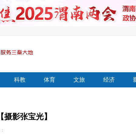
科教
体育
文旅
经济
【摄影张宝光】
至：