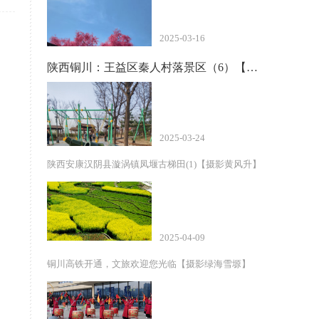
2025-03-16
陕西铜川：王益区秦人村落景区（6）【手机摄影周春辉】
2025-03-24
陕西安康汉阴县漩涡镇凤堰古梯田(1)【摄影黄风升】
2025-04-09
铜川高铁开通，文旅欢迎您光临【摄影绿海雪塬】