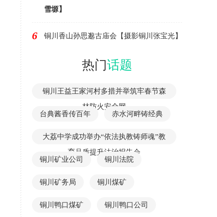
雪塬】
6
铜川香山孙思邈古庙会【摄影铜川张宝光】
热门
话题
铜川王益王家河村多措并举筑牢春节森
林防火安全网
台典酱香传百年
赤水河畔铸经典
大荔中学成功举办“依法执教铸师魂”教
育品质提升法治报告会
铜川矿业公司
铜川法院
铜川矿务局
铜川煤矿
铜川鸭口煤矿
铜川鸭口公司