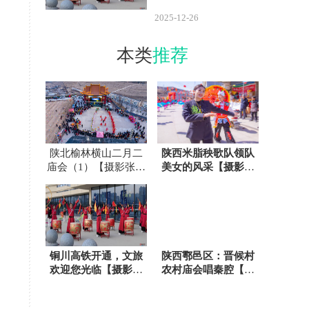
2025-12-26
本类
推荐
陕北榆林横山二月二
陕西米脂秧歌队领队
庙会（1）【摄影张宝
美女的风采【摄影张
光】
宝光】
铜川高铁开通，文旅
陕西鄠邑区：晋候村
欢迎您光临【摄影绿
农村庙会唱秦腔【摄
海雪塬】
影任周民】