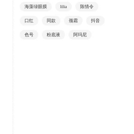
海藻绿眼膜
lilia
陈情令
口红
同款
颈霜
抖音
色号
粉底液
阿玛尼