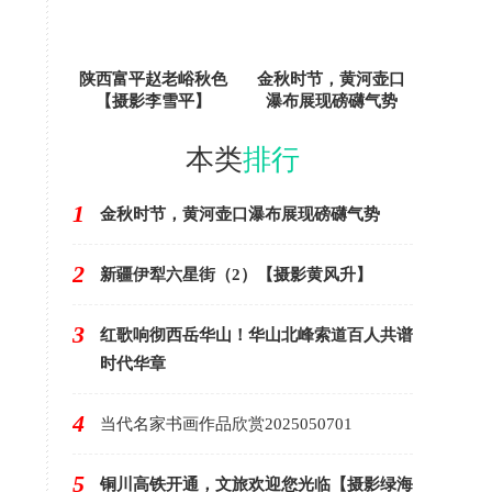
陕西富平赵老峪秋色
金秋时节，黄河壶口
【摄影李雪平】
瀑布展现磅礴气势
本类
排行
1
金秋时节，黄河壶口瀑布展现磅礴气势
2
新疆伊犁六星街（2）【摄影黄风升】
3
红歌响彻西岳华山！华山北峰索道百人共谱
时代华章
4
当代名家书画作品欣赏2025050701
5
铜川高铁开通，文旅欢迎您光临【摄影绿海