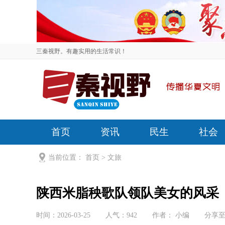
三秦视野。有趣实用的生活常识！
首页
资讯
民生
社会
当前位置：
首页
>
文旅
陕西米脂秧歌队领队美女的风采
时间：2026-03-25
人气：
942
作者： 小编
分享