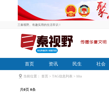
三秦视野。有趣实用的生活常识！
首页
资讯
民生
社会
当前位置：
首页
> TAG信息列表 > lilia
共
页
条
0
0