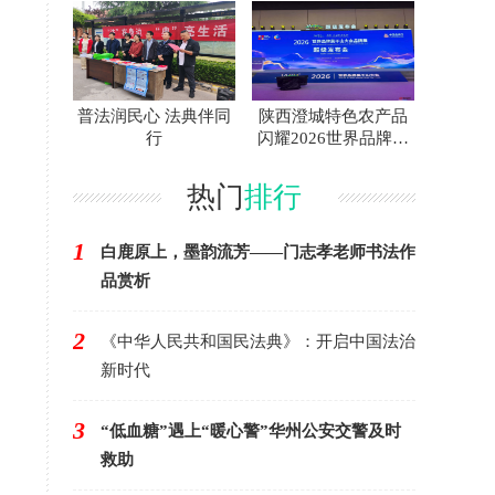
普法润民心 法典伴同
陕西澄城特色农产品
行
闪耀2026世界品牌莫
干山大会
热门
排行
1
白鹿原上，墨韵流芳——门志孝老师书法作
品赏析
2
《中华人民共和国民法典》：开启中国法治
新时代
3
“低血糖”遇上“暖心警”华州公安交警及时
救助