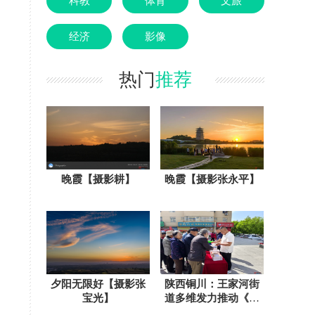
科教
体育
文旅
经济
影像
热门
推荐
晚霞【摄影耕】
晚霞【摄影张永平】
夕阳无限好【摄影张
陕西铜川：王家河街
宝光】
道多维发力推动《民
法典》宣传走深走实