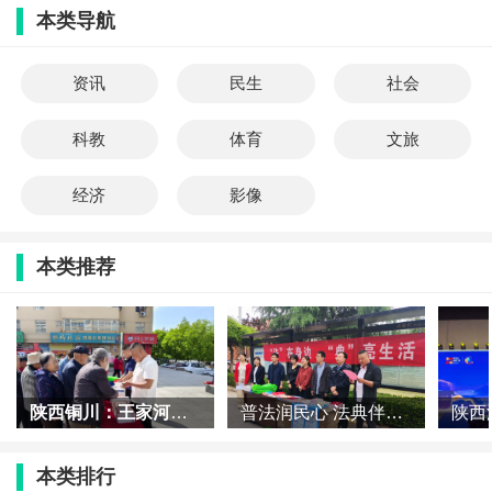
本类导航
资讯
民生
社会
科教
体育
文旅
经济
影像
本类推荐
陕西铜川：王家河街道多维发力推动《民法典》宣传走深走实
普法润民心 法典伴同行
本类排行