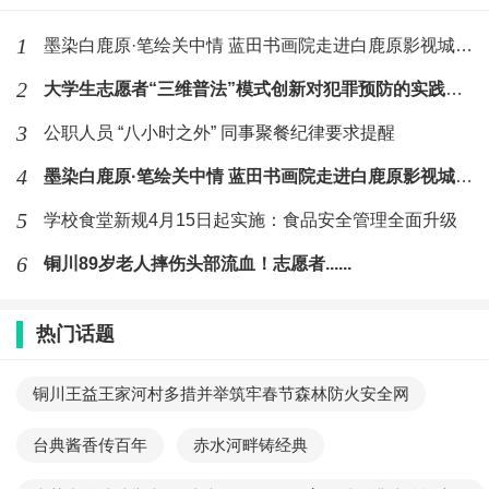
1
墨染白鹿原·笔绘关中情 蓝田书画院走进白鹿原影视城义写活动圆
2
大学生志愿者“三维普法”模式创新对犯罪预防的实践与思考
3
公职人员 “八小时之外” 同事聚餐纪律要求提醒
4
墨染白鹿原·笔绘关中情 蓝田书画院走进白鹿原影视城义写
5
学校食堂新规4月15日起实施：食品安全管理全面升级
6
铜川89岁老人摔伤头部流血！志愿者......
热门话题
铜川王益王家河村多措并举筑牢春节森林防火安全网
台典酱香传百年
赤水河畔铸经典