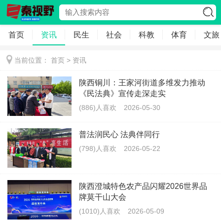
首页
资讯
民生
社会
科教
体育
文旅
当前位置：
首页
>
资讯
陕西铜川：王家河街道多维发力推动
《民法典》宣传走深走实
(886)人喜欢
2026-05-30
普法润民心 法典伴同行
(798)人喜欢
2026-05-22
陕西澄城特色农产品闪耀2026世界品
牌莫干山大会
(1010)人喜欢
2026-05-09