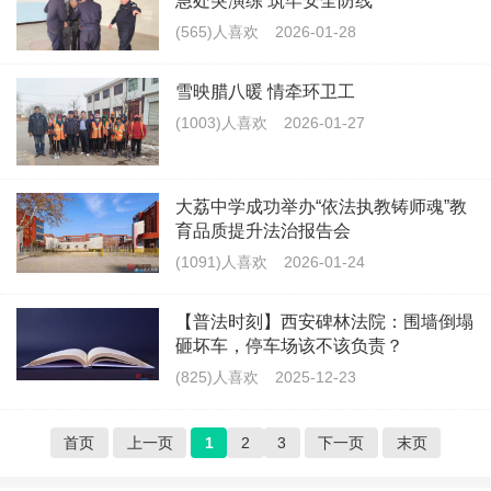
急处突演练 筑牢安全防线
(565)人喜欢
2026-01-28
雪映腊八暖 情牵环卫工
(1003)人喜欢
2026-01-27
大荔中学成功举办“依法执教铸师魂”教
育品质提升法治报告会
(1091)人喜欢
2026-01-24
【普法时刻】西安碑林法院：围墙倒塌
砸坏车，停车场该不该负责？
(825)人喜欢
2025-12-23
首页
上一页
1
2
3
下一页
末页