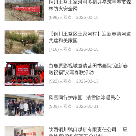
铜川王益王家河村多措并举筑牢春节森
林防火安全网
(898)人喜欢
2026-02-15
【铜川王益区王家河村】迎新春清河道
共建和美家园
(716)人喜欢
2026-02-15
白鹿原影视城邀请蓝田书画院“迎新春
送祝福”义写春联活动
(922)人喜欢
2026-02-13
风雪同行护家园 清雪除冰暖民心
(939)人喜欢
2026-01-31
陕西铜川鸭口煤矿有限责任公司： 应