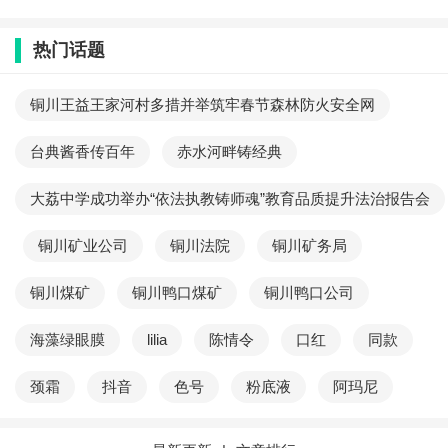
热门话题
铜川王益王家河村多措并举筑牢春节森林防火安全网
台典酱香传百年
赤水河畔铸经典
大荔中学成功举办“依法执教铸师魂”教育品质提升法治报告会
铜川矿业公司
铜川法院
铜川矿务局
铜川煤矿
铜川鸭口煤矿
铜川鸭口公司
海藻绿眼膜
lilia
陈情令
口红
同款
颈霜
抖音
色号
粉底液
阿玛尼