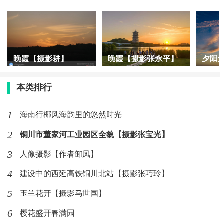
晚霞【摄影耕】
晚霞【摄影张永平】
本类排行
1
海南行椰风海韵里的悠然时光
2
铜川市董家河工业园区全貌【摄影张宝光】
3
人像摄影【作者卸凤】
4
建设中的西延高铁铜川北站【摄影张巧玲】
5
玉兰花开【摄影马世国】
6
樱花盛开春满园