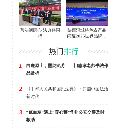
普法润民心 法典伴同
陕西澄城特色农产品
行
闪耀2026世界品牌莫
干山大会
热门
排行
1
白鹿原上，墨韵流芳——门志孝老师书法作
品赏析
2
《中华人民共和国民法典》：开启中国法治
新时代
3
“低血糖”遇上“暖心警”华州公安交警及时
救助