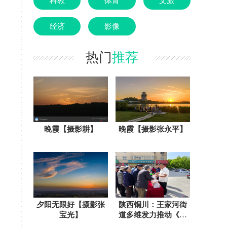
科教
体育
文旅
经济
影像
热门
推荐
晚霞【摄影耕】
晚霞【摄影张永平】
夕阳无限好【摄影张
陕西铜川：王家河街
宝光】
道多维发力推动《民
法典》宣传走深走实