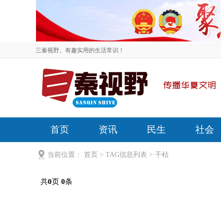
三秦视野。有趣实用的生活常识！
首页
资讯
民生
社会
当前位置：
首页
> TAG信息列表 > 干枯
共
页
条
0
0